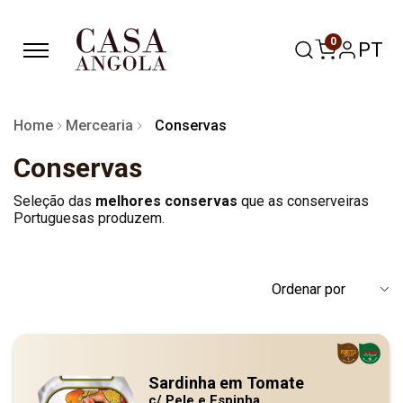
0
PT
Home
Mercearia
Conservas
Conservas
Seleção das
melhores conservas
que as conserveiras
Portuguesas produzem.
Sardinha em Tomate
c/ Pele e Espinha